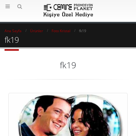
Ana Sayfa
Ürünler
Foto Kristal
fk19
fk19
fk19