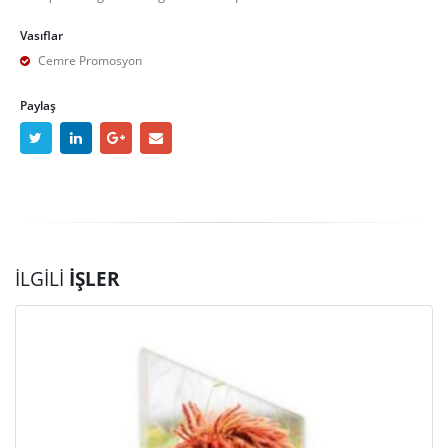
Vasıflar
Cemre Promosyon
Paylaş
İLGILI
İŞLER