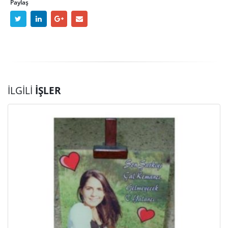
Paylaş
İLGILI
İŞLER