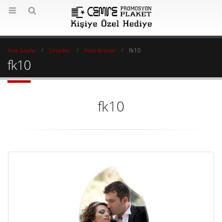
Ana Sayfa
Ürünler
Foto Kristal
fk10
fk10
fk10