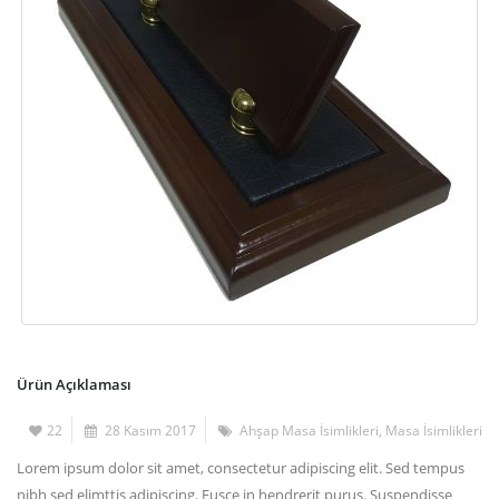
Ürün Açıklaması
22
28 Kasım 2017
Ahşap Masa İsimlikleri
,
Masa İsimlikleri
Lorem ipsum dolor sit amet, consectetur adipiscing elit. Sed tempus
nibh sed elimttis adipiscing. Fusce in hendrerit purus. Suspendisse