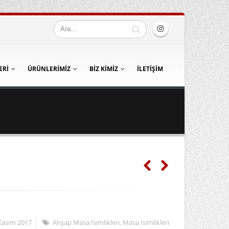
ERI
ÜRÜNLERIMIZ
BIZ KIMIZ
İLETIŞIM
Kasım 2017
Ahşap Masa İsimlikleri
,
Masa İsimlikleri