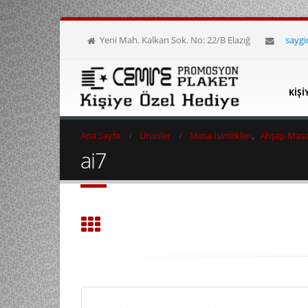
Yeni Mah. Kalkan Sok. No: 22/B Elazığ
sayg
KIŞI
Ana Sayfa
Ürünler
Masa İsimlikleri
,
Ahşap Masa 
ai7