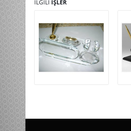
İLGILI
İŞLER