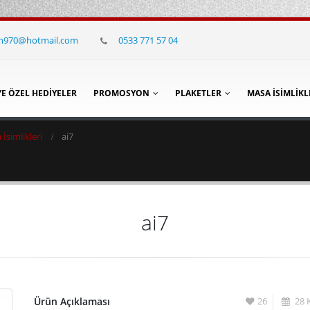
in970@hotmail.com
0533 771 57 04
YE ÖZEL HEDIYELER
PROMOSYON
PLAKETLER
MASA İSIMLIKL
İsimlikleri
ai7
ai7
Ürün Açıklaması
26
28 