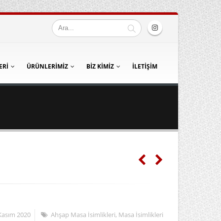
ERI
ÜRÜNLERIMIZ
BIZ KIMIZ
İLETIŞIM
Kasım 2020
Ahşap Masa İsimlikleri
,
Masa İsimlikleri