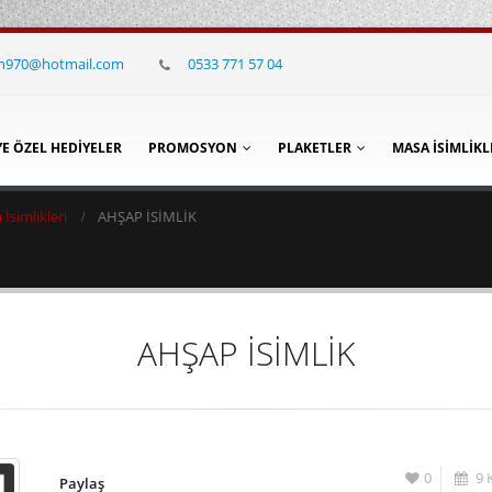
in970@hotmail.com
0533 771 57 04
YE ÖZEL HEDIYELER
PROMOSYON
PLAKETLER
MASA İSIMLIKL
İsimlikleri
AHŞAP İSİMLİK
AHŞAP İSİMLİK
0
9 
Paylaş