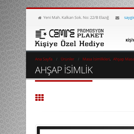
Yeni Mah. Kalkan Sok. No: 22/B Elazığ
sayg
KIŞI
Ana Sayfa
Ürünler
Masa İsimlikleri
,
Ahşap Masa 
AHŞAP İSİMLİK