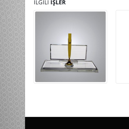
İLGILI
İŞLER