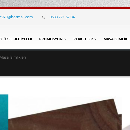
in970@hotmail.com
0533 771 57 04
YE ÖZEL HEDIYELER
PROMOSYON
PLAKETLER
MASA İSIMLIKL
asa İsimlikleri