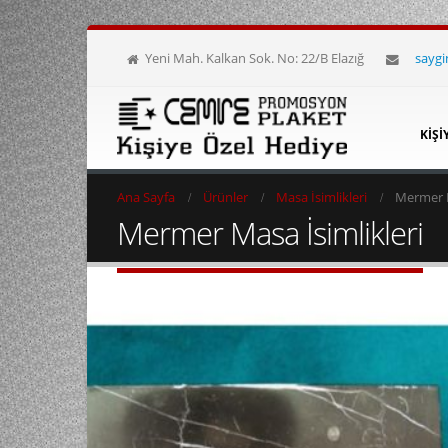
Yeni Mah. Kalkan Sok. No: 22/B Elazığ
sayg
KIŞI
Ana Sayfa
Ürünler
Masa İsimlikleri
Mermer M
Mermer Masa İsimlikleri